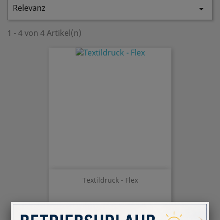
Relevanz

1 - 4 von 4 Artikel(n)
Textildruck - Flex